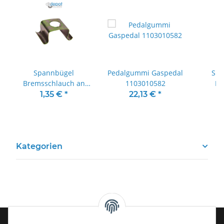
Spannbügel
Pedalgummi Gaspedal
Sic
Bremsschlauch an
1103010582
Br
Leitung
Vord
1,35 €
*
22,13 €
*
Kategorien