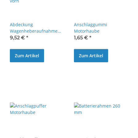
Abdeckung
Anschlaggummi
Wagenheberaufnahme
Motorhaube
vorn
9,52 €
*
1,65 €
*
Zum Artikel
Zum Artikel