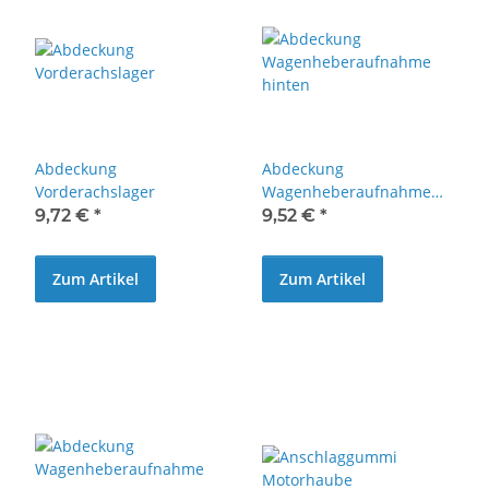
Abdeckung
Abdeckung
Vorderachslager
Wagenheberaufnahme
hinten
9,72 €
*
9,52 €
*
Zum Artikel
Zum Artikel