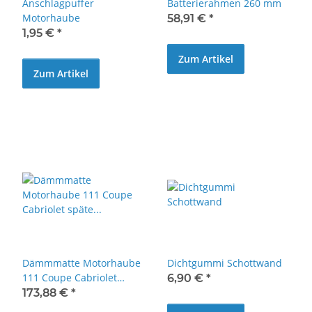
Anschlagpuffer
Batterierahmen 260 mm
Motorhaube
58,91 €
*
1,95 €
*
Zum Artikel
Zum Artikel
Dämmmatte Motorhaube
Dichtgummi Schottwand
111 Coupe Cabriolet
6,90 €
*
späte Ausführung
173,88 €
*