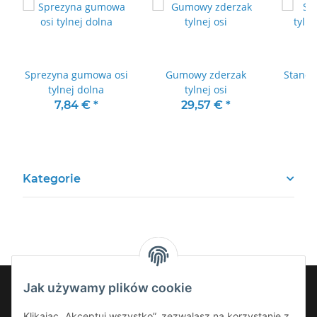
Sprezyna gumowa osi
Gumowy zderzak
Standa
tylnej dolna
tylnej osi
s
7,84 €
*
29,57 €
*
7
Kategorie
Jak używamy plików cookie
Klikając „Akceptuj wszystko”, zezwalasz na korzystanie z