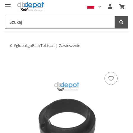
#global.goBackToList#
Zawieszenie