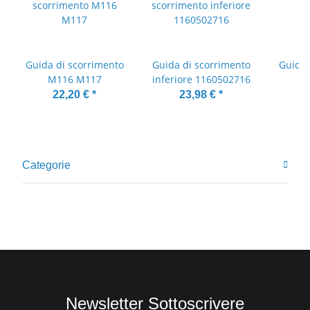
Guida di scorrimento
Guida di scorrimento
Guida 
M116 M117
inferiore 1160502716
1
22,20 €
*
23,98 €
*
Categorie
Newsletter Sottoscrivere